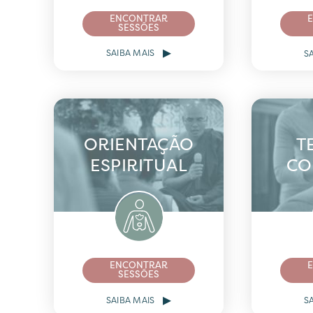
ENCONTRAR
SESSÕES
▸
SAIBA MAIS
S
ORIENTAÇÃO
T
ESPIRITUAL
CO
ENCONTRAR
SESSÕES
▸
SAIBA MAIS
S