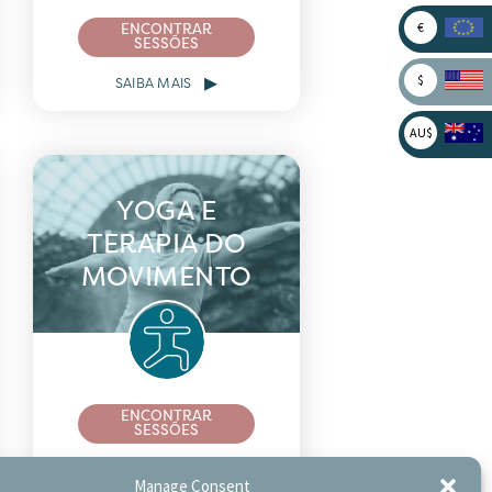
€
ENCONTRAR
SESSÕES
▸
$
SAIBA MAIS
AU$
YOGA E
TERAPIA DO
MOVIMENTO
ENCONTRAR
SESSÕES
▸
SAIBA MAIS
Manage Consent