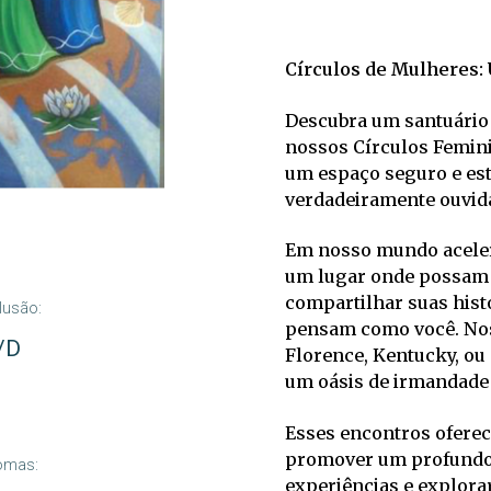
Círculos de Mulheres:
Descubra um santuári
nossos Círculos Femin
um espaço seguro e es
verdadeiramente ouvidas
Em nosso mundo aceler
um lugar onde possam 
compartilhar suas hist
lusão:
pensam como você. Nos
/D
Florence, Kentucky, ou
um oásis de irmandade 
Esses encontros ofere
promover um profundo 
iomas:
experiências e explora