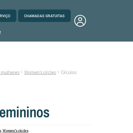
RVIÇO
CHAMADAS GRATUITAS
R
 mulheres
Women’s circles
Círculos
Femininos
s
,
Women’s circles