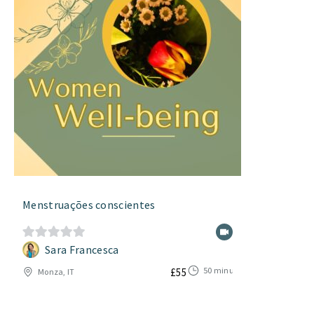
Menstruações conscientes
Sara Francesca
0
d
50 minutos
£
55
Monza, IT
e
5