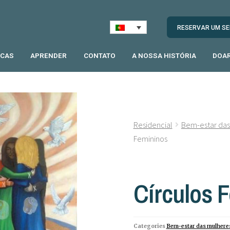
RESERVAR UM SE
ICAS
APRENDER
CONTATO
A NOSSA HISTÓRIA
DOA
Residencial
Bem-estar das
Femininos
Círculos 
Categories
Bem-estar das mulhere