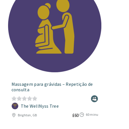
Massagem para grávidas – Repetição de
consulta
The WellNyss Tree
0
d
60 minutos
£
60
Brighton, GB
e
5