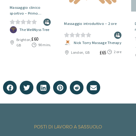
Massaggio clinico
sportivo – Primo
appuntamento
Massaggio introduttivo – 2 ore
0
The WellNyss Tree
s
£
60
Brighton,
0
Nick Torry Massage Therapy
u
90 minuti
GB
s
5
2 ore
£
65
London, GB
u
5
POSTI DI LAVORO A SASSUOLO