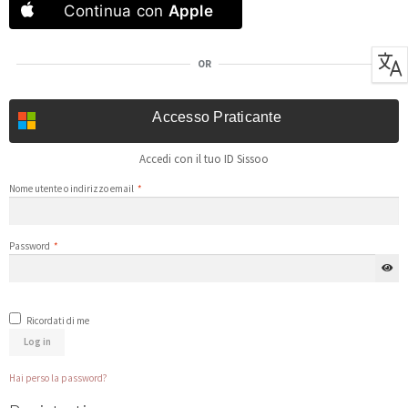
Continua con
Apple
OR
Accesso Praticante
Accedi con il tuo ID Sissoo
Nome utente o indirizzo email
*
Password
*
Ricordati di me
Log in
Hai perso la password?