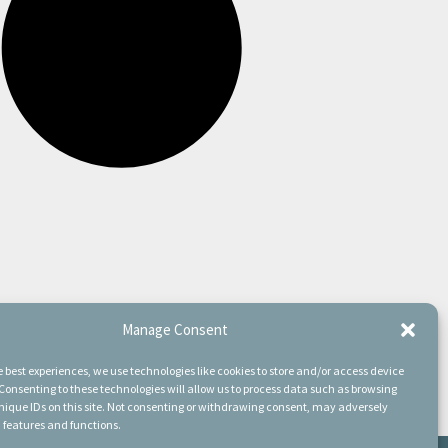
Manage Consent
e best experiences, we use technologies like cookies to store and/or access device
Consenting to these technologies will allow us to process data such as browsing
nique IDs on this site. Not consenting or withdrawing consent, may adversely
n features and functions.