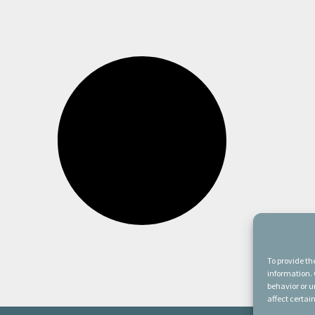
To provide th
information. 
behavior or u
affect certai