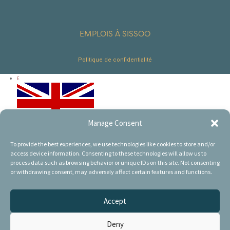
EMPLOIS À SISSOO
Politique de confidentialité
£
Manage Consent
€
To provide the best experiences, we use technologies like cookies to store and/or
access device information. Consenting to these technologies will allow us to
process data such as browsing behavior or unique IDs on this site. Not consenting
or withdrawing consent, may adversely affect certain features and functions.
$
Accept
Deny
AU$