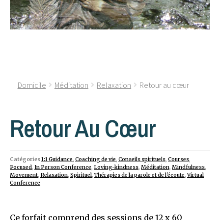
Domicile
Méditation
Relaxation
Retour au cœur
Retour Au Cœur
Catégories
1:1 Guidance
,
Coaching de vie
,
Conseils spirituels
,
Courses
,
Focused
,
In Person Conference
,
Loving-kindness
,
Méditation
,
Mindfulness
,
Movement
,
Relaxation
,
Spirituel
,
Thérapies de la parole et de l'écoute
,
Virtual
Conference
Ce forfait comprend des sessions de 12 x 60