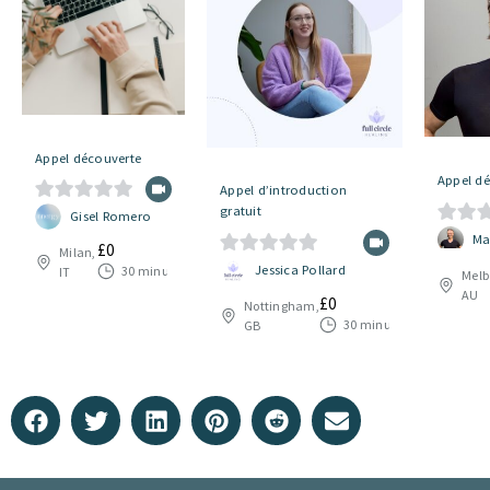
Appel découverte
Appel dé
Appel d’introduction
gratuit
0
Gisel Romero
0
Ma
s
£
0
Milan,
s
0
u
Jessica Pollard
30 minutes
IT
Melb
u
AU
s
r
£
0
Nottingham,
r
u
5
30 minutes
GB
5
r
5