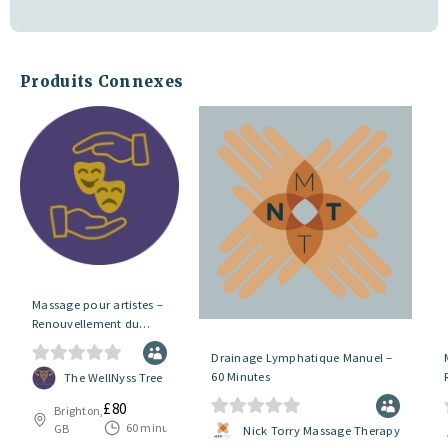
Produits Connexes
Massage pour artistes –
Renouvellement du
rendez-vous
Drainage Lymphatique Manuel –
0
60 Minutes
The WellNyss Tree
s
£
80
Brighton,
u
60 minutes
GB
0
Nick Torry Massage Therapy