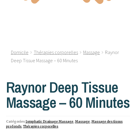
Domicile
Thérapies corporelles
Massage
Raynor
Deep Tissue Massage – 60 Minutes
Raynor Deep Tissue
Massage – 60 Minutes
Catégories
Lymphatic Drainage Massage
,
Massage
,
Massage des tissus
profonds
,
Thérapies corporelles