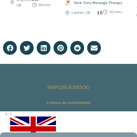
0
Nick Torry Massage Therapy
u
90 minutes
GB
s
r
30 minutes
£
0
London, GB
u
5
r
5
EMPLOIS À SISSOO
Politique de confidentialité
£