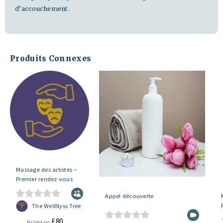
d’accouchement.
Produits Connexes
Massage des artistes –
Premier rendez-vous
Appel découverte
0
The WellNyss Tree
s
£
80
Brighton,