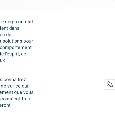
re corps un état
ident dans
ion de
s solutions pour
le comportement
 l’esprit, de
aux
us connaîtrez
rne sur ce qui
galement que vous
s consécutifs à
eront