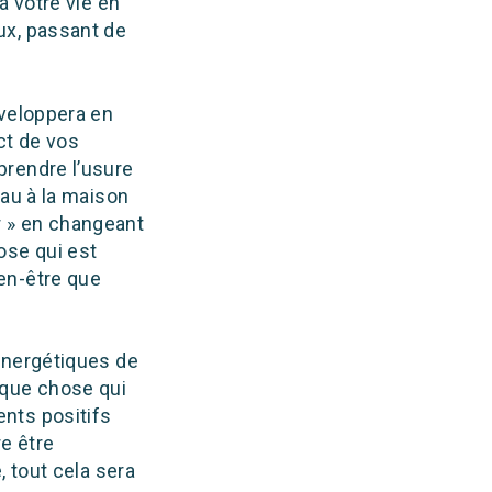
à votre vie en
ux, passant de
éveloppera en
ct de vos
prendre l’usure
eau à la maison
er » en changeant
ose qui est
en-être que
énergétiques de
lque chose qui
nts positifs
re être
 tout cela sera