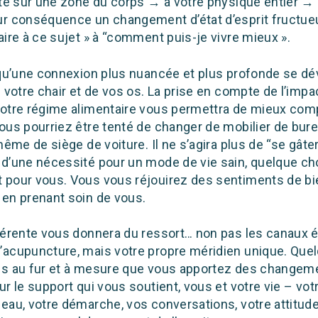
ite sur une zone du corps → à votre physique entier → 
ur conséquence un changement d’état d’esprit fructue
aire à ce sujet » à “comment puis-je vivre mieux ».
e qu’une connexion plus nuancée et plus profonde se d
e votre chair et de vos os. La prise en compte de l’impa
votre régime alimentaire vous permettra de mieux com
ous pourriez être tenté de changer de mobilier de bur
 même de siège de voiture. Il ne s’agira plus de “se gât
 d’une nécessité pour un mode de vie sain, quelque ch
 pour vous. Vous vous réjouirez des sentiments de bi
 en prenant soin de vous.
fférente vous donnera du ressort… non pas les canaux 
’acupuncture, mais votre propre méridien unique. Que
us au fur et à mesure que vous apportez des changeme
ur le support qui vous soutient, vous et votre vie – vot
eau, votre démarche, vos conversations, votre attitude,