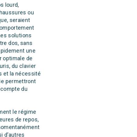
s lourd,
 chaussures ou
ue, seraient
 comportement
Les solutions
tre dos, sans
rapidement une
r optimale de
uris, du clavier
s et la nécessité
ie permettront
t compte du
ment le régime
eures de repos,
ue momentanément
i d’autres