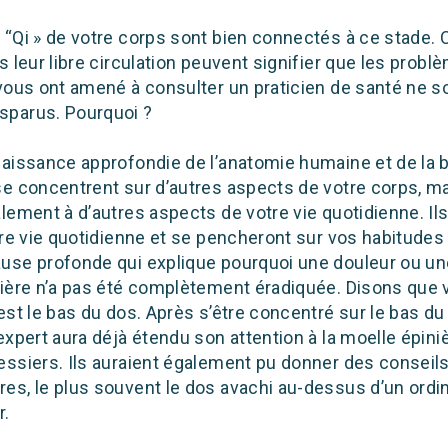
 “Qi » de votre corps sont bien connectés à ce stade.
s leur libre circulation peuvent signifier que les prob
 vous ont amené à consulter un praticien de santé ne s
sparus. Pourquoi ?
naissance approfondie de l’anatomie humaine et de la
e concentrent sur d’autres aspects de votre corps, ma
lement à d’autres aspects de votre vie quotidienne. Il
tre vie quotidienne et se pencheront sur vos habitudes 
use profonde qui explique pourquoi une douleur ou un
ière n’a pas été complètement éradiquée. Disons que v
est le bas du dos. Après s’être concentré sur le bas d
expert aura déjà étendu son attention à la moelle épini
ssiers. Ils auraient également pu donner des conseils
es, le plus souvent le dos avachi au-dessus d’un ordin
r.