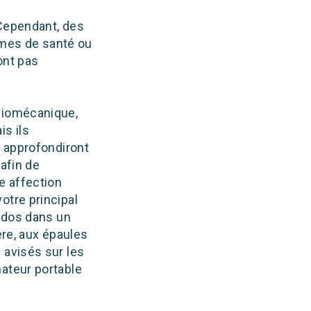
 Cependant, des
lèmes de santé ou
ont pas
 biomécanique,
is ils
s approfondiront
afin de
e affection
otre principal
u dos dans un
ère, aux épaules
 avisés sur les
ateur portable