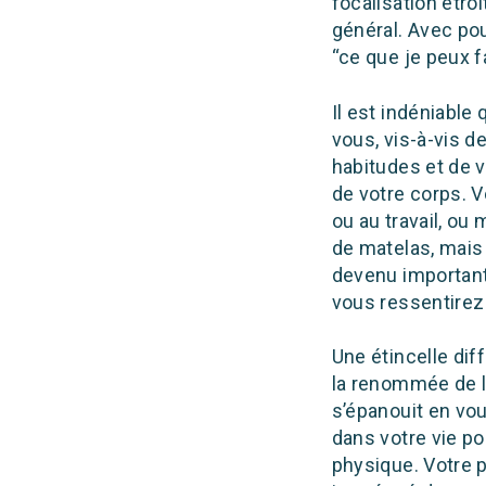
focalisation étro
général. Avec po
“ce que je peux f
Il est indéniabl
vous, vis-à-vis d
habitudes et de 
de votre corps. V
ou au travail, ou
de matelas, mais
devenu important
vous ressentirez
Une étincelle di
la renommée de l
s’épanouit en vo
dans votre vie po
physique. Votre p