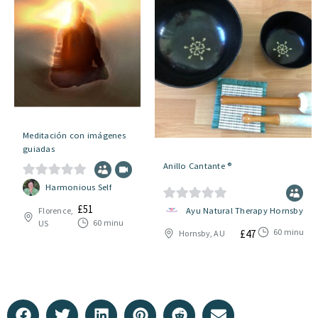
Meditación con imágenes
guiadas
Anillo Cantante ®
0
Harmonious Self
d
£
51
0
Ayu Natural Therapy Hornsby
Florence,
e
60 minutos
US
d
60 minutos
£
47
Hornsby, AU
5
e
5