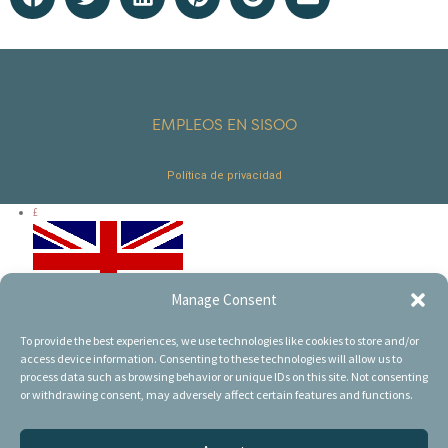
EMPLEOS EN SISOO
Política de privacidad
£
Manage Consent
€
To provide the best experiences, we use technologies like cookies to store and/or
access device information. Consenting to these technologies will allow us to
process data such as browsing behavior or unique IDs on this site. Not consenting
or withdrawing consent, may adversely affect certain features and functions.
$