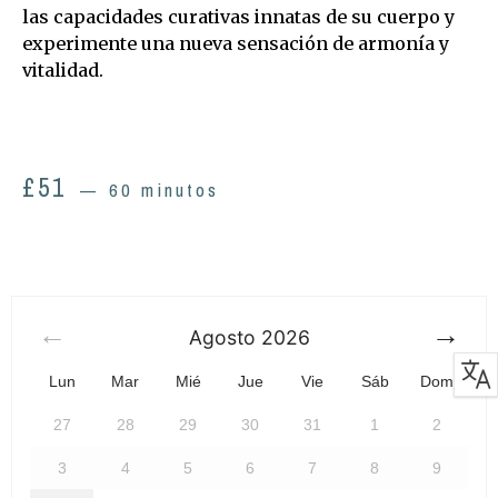
las capacidades curativas innatas de su cuerpo y
experimente una nueva sensación de armonía y
vitalidad.
£
51
60 minutos
Agosto
2026
Lun
Mar
Mié
Jue
Vie
Sáb
Dom
27
28
29
30
31
1
2
3
4
5
6
7
8
9